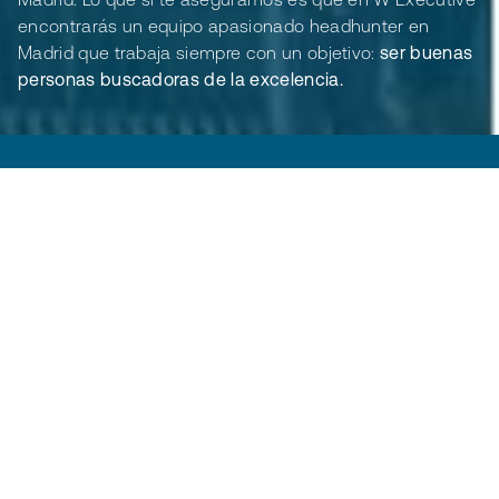
encontrarás un equipo apasionado headhunter en
Madrid que trabaja siempre con un objetivo:
ser buenas
personas buscadoras de la excelencia.
Nos encontrarás en:
P.º de la Castellana, 216, Chamartín, 28046 Madrid
Torre Realia \ The Icon Planta 7 SUR
info@wexecutive.es
CONTACTA CON NOSOTROS