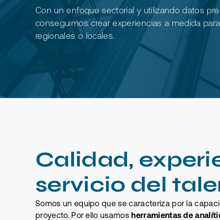
Con un enfoque sectorial y utilizando datos pre
conseguimos crear experiencias a medida para 
regionales o locales.
Calidad, experie
servicio del tal
Somos un equipo que se caracteriza por la capacid
proyecto. Por ello usamos
herramientas de analít