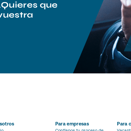
¿Quieres que
vuestra
sotros
Para empresas
Para 
cio
Confíanos tu proceso de
Vacant