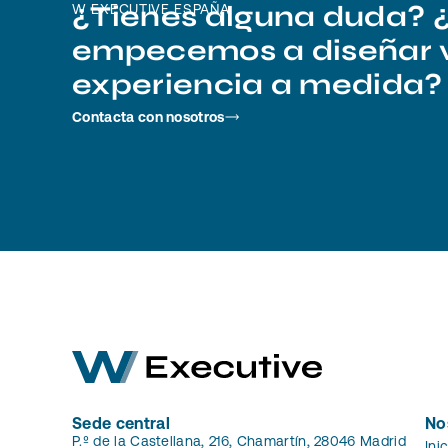
¿Tienes alguna duda? 
W EXECUTIVE ESPAÑA
empecemos a diseñar 
experiencia a medida?
Contacta con nosotros
Sede central
No
P.º de la Castellana, 216, Chamartín, 28046 Madrid
Ini