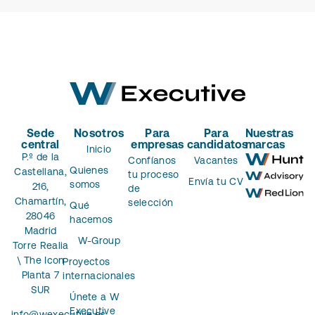
Sede
Nosotros
Para
Para
Nuestras
central
empresas
candidatos
marcas
Inicio
P.º de la
Confíanos
Vacantes
Quienes
Castellana,
tu proceso
Envía tu CV
somos
216,
de
Chamartín,
selección
Qué
28046
hacemos
Madrid
W-Group
Torre Realia
\ The Icon
Proyectos
Planta 7
internacionales
SUR
Únete a W
Executive
info@wexecutive.es