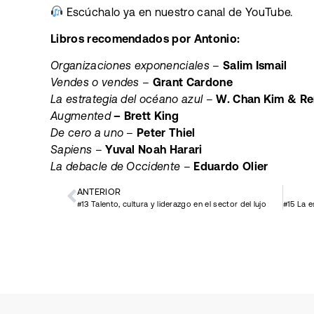
Escúchalo ya en nuestro canal de YouTube.
Libros recomendados por Antonio:
Organizaciones exponenciales
–
Salim Ismail
Vendes o vendes
–
Grant Cardone
La estrategia del océano azul
–
W. Chan Kim & R
Augmented
– Brett King
De cero a uno
–
Peter Thiel
Sapiens
–
Yuval Noah Harari
La debacle de Occidente
–
Eduardo Olier
ANTERIOR
#13 Talento, cultura y liderazgo en el sector del lujo