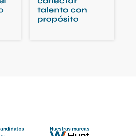
el
conectar
o
talento con
propósito
candidatos
Nuestras marcas
es