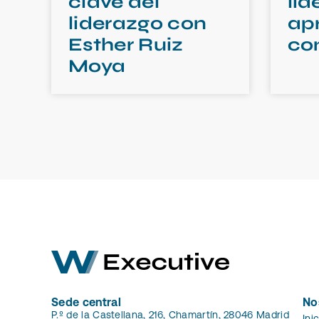
clave del
lid
liderazgo con
ap
Esther Ruiz
co
Moya
Sede central
No
P.º de la Castellana, 216, Chamartín, 28046 Madrid
Ini