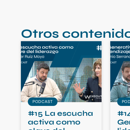
Otros contenid
PODCAST
PO
#15 La escucha
#14
activa como
Ge