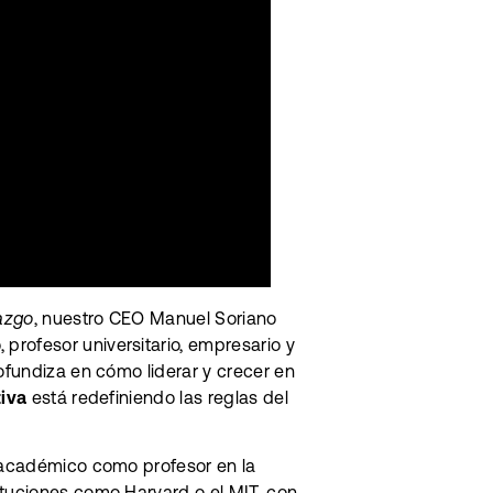
azgo
, nuestro CEO Manuel Soriano
 profesor universitario, empresario y
ofundiza en cómo liderar y crecer en
tiva
está redefiniendo las reglas del
l académico como profesor en la
ituciones como Harvard o el MIT, con