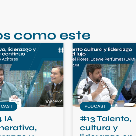
os como este
DCAST
PODCAST
 IA
#13 Talento,
nerativa,
cultura y