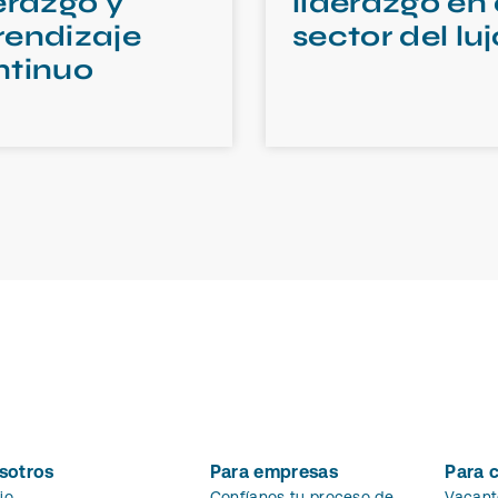
erazgo y
liderazgo en 
rendizaje
sector del luj
ntinuo
sotros
Para empresas
Para 
cio
Confíanos tu proceso de
Vacant