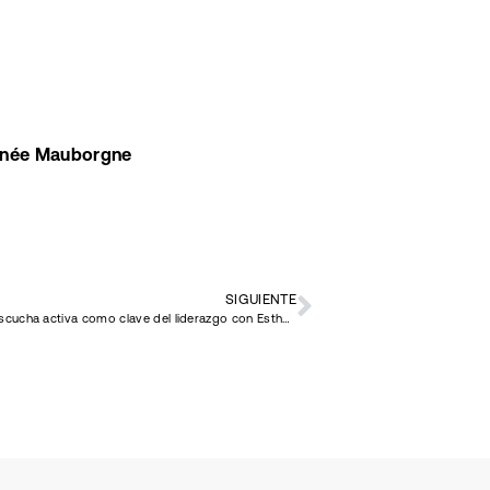
enée Mauborgne
SIGUIENTE
#15 La escucha activa como clave del liderazgo con Esther Ruiz Moya