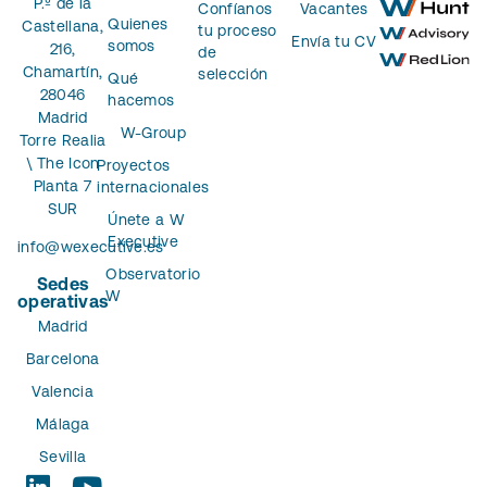
P.º de la
Confíanos
Vacantes
Quienes
Castellana,
tu proceso
Envía tu CV
somos
216,
de
Chamartín,
selección
Qué
28046
hacemos
Madrid
W-Group
Torre Realia
\ The Icon
Proyectos
Planta 7
internacionales
SUR
Únete a W
Executive
info@wexecutive.es
Observatorio
Sedes
W
operativas
Madrid
Barcelona
Valencia
Málaga
Sevilla