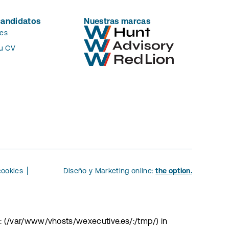
candidatos
Nuestras marcas
es
tu CV
cookies
Diseño y Marketing online:
the option.
(s): (/var/www/vhosts/wexecutive.es/:/tmp/) in