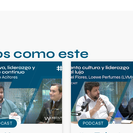
os como este
DCAST
PODCAST