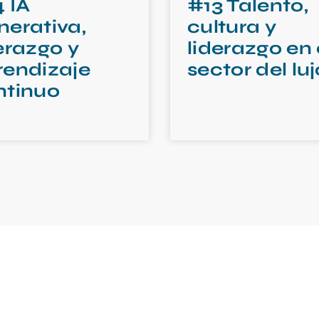
 IA
#13 Talento,
nerativa,
cultura y
erazgo y
liderazgo en 
rendizaje
sector del luj
ntinuo