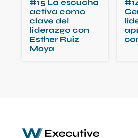
#15 La escucha
#14
activa como
Ge
clave del
lid
liderazgo con
ap
Esther Ruiz
co
Moya