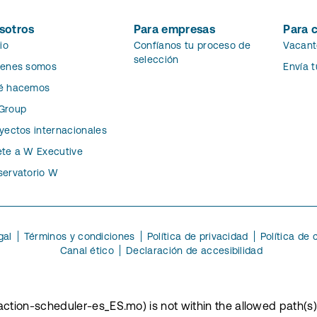
sotros
Para empresas
Para 
cio
Confíanos tu proceso de
Vacant
selección
ienes somos
Envía 
é hacemos
Group
yectos internacionales
te a W Executive
ervatorio W
gal
Términos y condiciones
Política de privacidad
Política de 
Canal ético
Declaración de accesibilidad
File(action-scheduler-es_ES.mo) is not within the allowed path