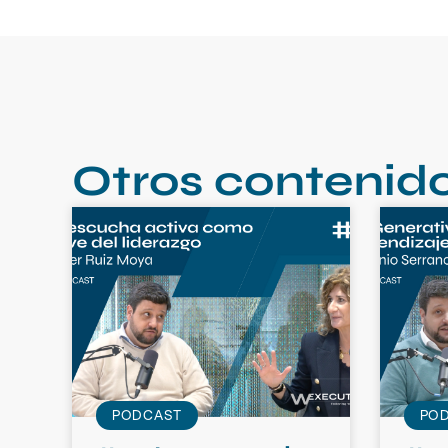
Otros contenid
PODCAST
PO