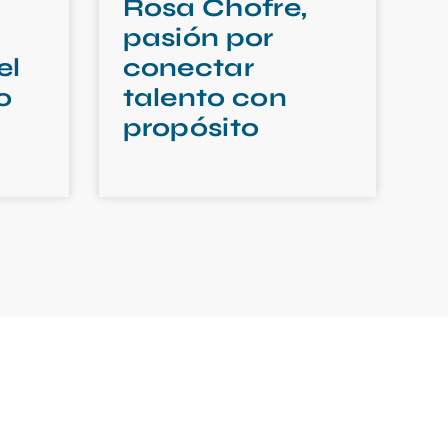
Rosa Chofre,
pasión por
el
conectar
o
talento con
propósito