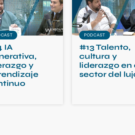
DCAST
PODCAST
 IA
#13 Talento,
nerativa,
cultura y
erazgo y
liderazgo en 
rendizaje
sector del luj
ntinuo