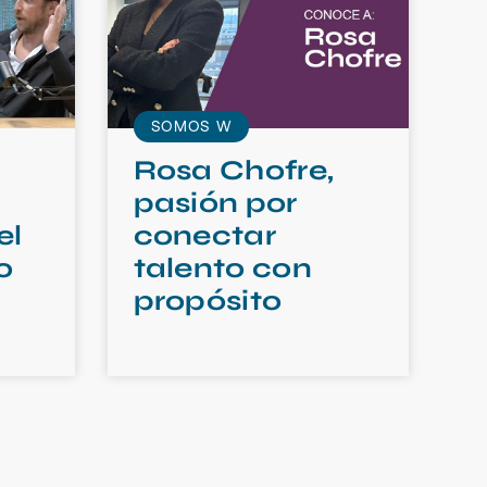
SOMOS W
Rosa Chofre,
pasión por
el
conectar
o
talento con
propósito