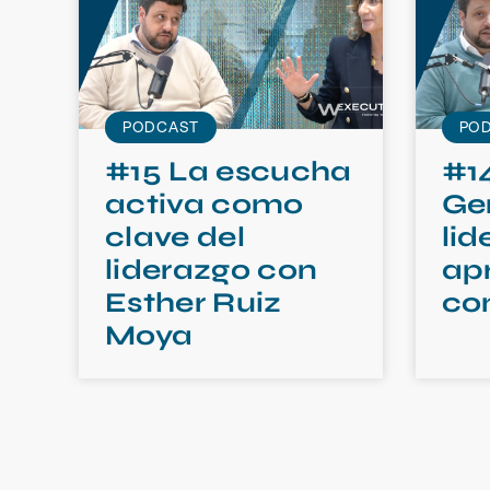
PODCAST
PO
#15 La escucha
#14
activa como
Ge
clave del
lid
liderazgo con
ap
Esther Ruiz
co
Moya