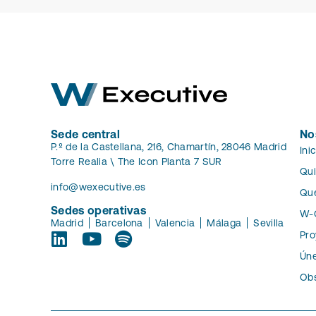
Sede central
No
P.º de la Castellana, 216, Chamartín, 28046 Madrid
Ini
Torre Realia \ The Icon Planta 7 SUR
Qu
info@wexecutive.es
Qu
Sedes operativas
W-
Madrid
Barcelona
Valencia
Málaga
Sevilla
Pro
Úne
Obs