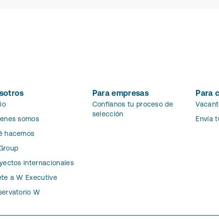
sotros
Para empresas
Para 
cio
Confíanos tu proceso de
Vacant
selección
ienes somos
Envía 
é hacemos
Group
yectos internacionales
te a W Executive
ervatorio W