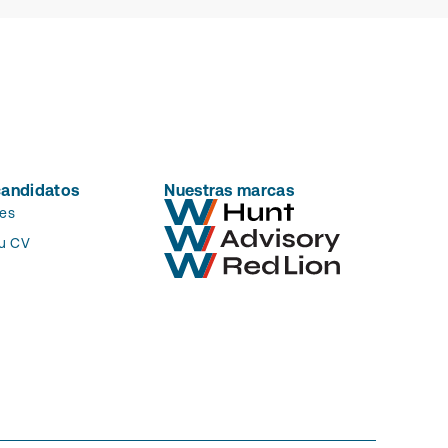
candidatos
Nuestras marcas
es
tu CV