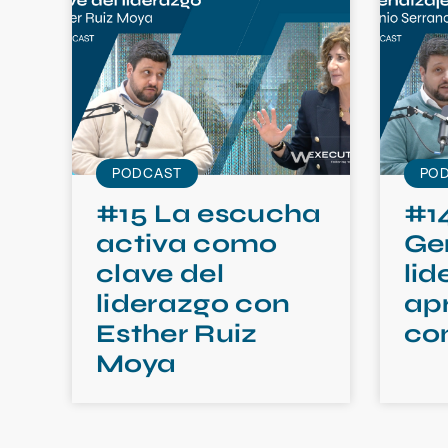
PODCAST
PO
#15 La escucha
#14
activa como
Ge
clave del
lid
liderazgo con
ap
Esther Ruiz
co
Moya