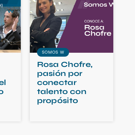
SOMOS W
Rosa Chofre,
pasión por
el
conectar
o
talento con
propósito