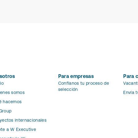
sotros
Para empresas
Para 
cio
Confíanos tu proceso de
Vacant
selección
ienes somos
Envía 
é hacemos
Group
yectos internacionales
te a W Executive