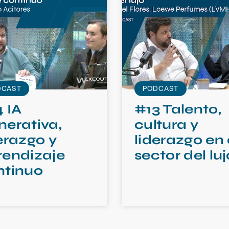
DCAST
PODCAST
 IA
#13 Talento,
nerativa,
cultura y
erazgo y
liderazgo en 
rendizaje
sector del luj
ntinuo