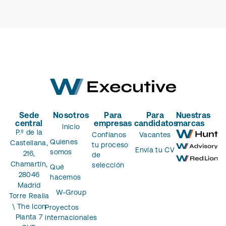
Sede
Nosotros
Para
Para
Nuestras
central
empresas
candidatos
marcas
Inicio
P.º de la
Confíanos
Vacantes
Quienes
Castellana,
tu proceso
Envía tu CV
somos
216,
de
Chamartín,
selección
Qué
28046
hacemos
Madrid
W-Group
Torre Realia
\ The Icon
Proyectos
Planta 7
internacionales