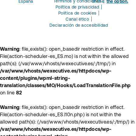
Términos y condiciones
España
online:
the option.
Política de privacidad
Política de cookies
Canal ético
Declaración de accesibilidad
Warning
: file_exists(): open_basedir restriction in effect.
File(action-scheduler-es_ES.mo) is not within the allowed
path(s): (/var/www/vhosts/wexecutive.es/:/tmp/) in
/var/www/vhosts/wexecutive.es/httpdocs/wp-
content/plugins/wpml-string-
translation/classes/MO/Hooks/LoadTranslationFile.php
on line
82
Warning
: file_exists(): open_basedir restriction in effect.
File(action-scheduler-es_ES.l10n.php) is not within the
allowed path(s): (/var/www/vhosts/wexecutive.es/:/tmp/) in
/var/www/vhosts/wexecutive.es/httpdocs/wp-