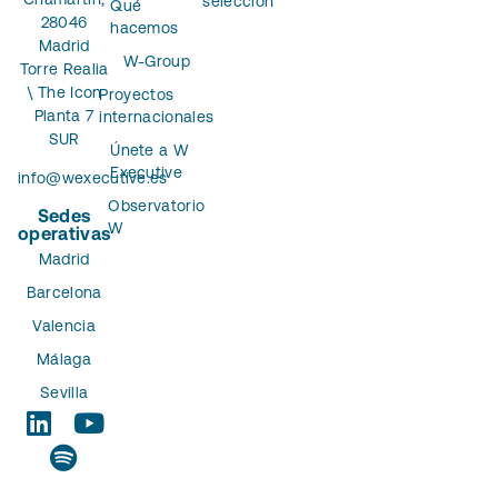
selección
Qué
28046
hacemos
Madrid
W-Group
Torre Realia
\ The Icon
Proyectos
Planta 7
internacionales
SUR
Únete a W
Executive
info@wexecutive.es
Observatorio
Sedes
W
operativas
Madrid
Barcelona
Valencia
Málaga
Sevilla