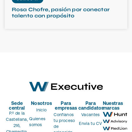
Rosa Chofre, pasión por conectar
talento con propósito
Sede
Nosotros
Para
Para
Nuestras
central
empresas
candidatos
marcas
Inicio
P.º de la
Confíanos
Vacantes
Quienes
Castellana,
tu proceso
Envía tu CV
somos
216,
de
Chamartín,