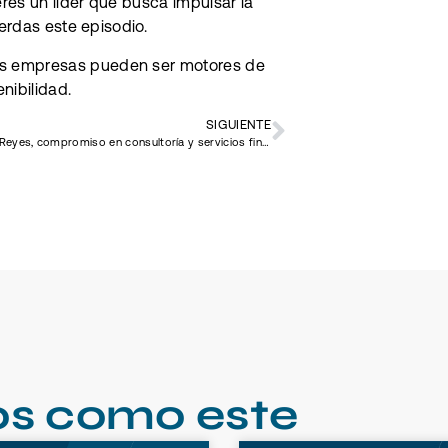
res un líder que busca impulsar la
ierdas este episodio.
as empresas pueden ser motores de
enibilidad.
SIGUIENTE
Patricia Reyes, compromiso en consultoría y servicios financieros
os como este