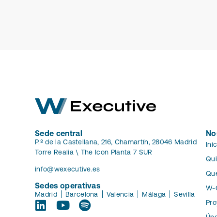
Sede central
No
P.º de la Castellana, 216, Chamartín, 28046 Madrid
Ini
Torre Realia \ The Icon Planta 7 SUR
Qu
info@wexecutive.es
Qu
Sedes operativas
W-
Madrid
Barcelona
Valencia
Málaga
Sevilla
Pro
Úne