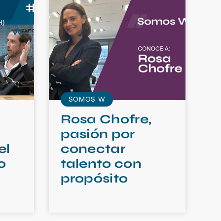
SOMOS W
Rosa Chofre,
pasión por
el
conectar
o
talento con
propósito