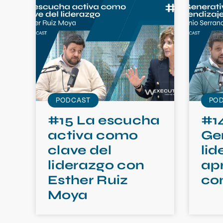
PODCAST
PO
#15 La escucha
#14
activa como
Ge
clave del
lid
liderazgo con
ap
Esther Ruiz
co
Moya