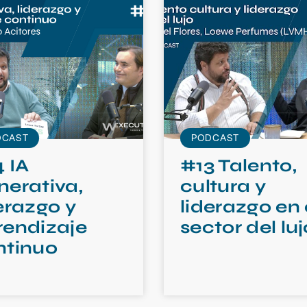
DCAST
PODCAST
 IA
#13 Talento,
nerativa,
cultura y
erazgo y
liderazgo en 
rendizaje
sector del luj
ntinuo