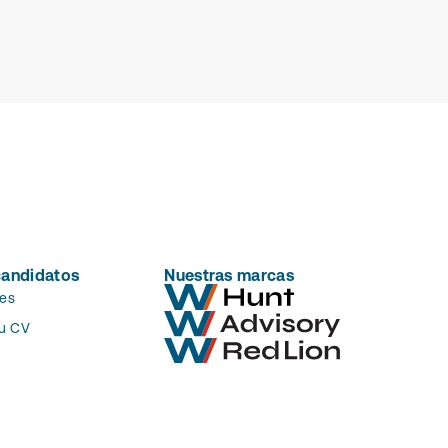
candidatos
Nuestras marcas
es
tu CV