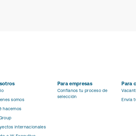
sotros
Para empresas
Para 
cio
Confíanos tu proceso de
Vacant
selección
ienes somos
Envía 
é hacemos
Group
yectos internacionales
te a W Executive