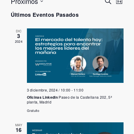
Navega
Próximos
Buscar
Lista
de
Selecciona
la
Últimos Eventos Pasados
búsqu
fecha.
y
DIC
vistas
3
de
2024
Evento
3 diciembre, 2024 / 10:00
-
11:00
Oficinas LinkedIn
Paseo de la Castellana 202, 5ª
planta, Madrid
Gratuito
MAY
16