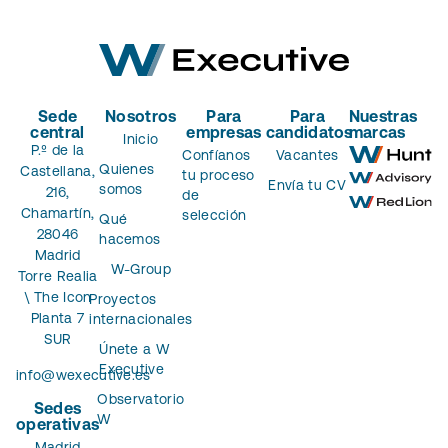
Sede
Nosotros
Para
Para
Nuestras
central
empresas
candidatos
marcas
Inicio
P.º de la
Confíanos
Vacantes
Quienes
Castellana,
tu proceso
Envía tu CV
somos
216,
de
Chamartín,
selección
Qué
28046
hacemos
Madrid
W-Group
Torre Realia
\ The Icon
Proyectos
Planta 7
internacionales
SUR
Únete a W
Executive
info@wexecutive.es
Observatorio
Sedes
W
operativas
Madrid