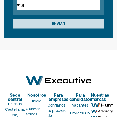
ENVIAR
Sede
Nosotros
Para
Para
Nuestras
central
empresas
candidatos
marcas
Inicio
P.º de la
Confíanos
Vacantes
Quienes
Castellana,
tu proceso
Envía tu CV
somos
216,
de