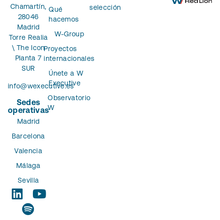
Chamartín,
selección
Qué
28046
hacemos
Madrid
W-Group
Torre Realia
\ The Icon
Proyectos
Planta 7
internacionales
SUR
Únete a W
Executive
info@wexecutive.es
Observatorio
Sedes
W
operativas
Madrid
Barcelona
Valencia
Málaga
Sevilla