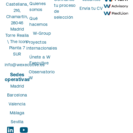
Quienes
Castellana,
tu proceso
Envía tu CV
somos
216,
de
Chamartín,
selección
Qué
28046
hacemos
Madrid
W-Group
Torre Realia
\ The Icon
Proyectos
Planta 7
internacionales
SUR
Únete a W
Executive
info@wexecutive.es
Observatorio
Sedes
W
operativas
Madrid
Barcelona
Valencia
Málaga
Sevilla