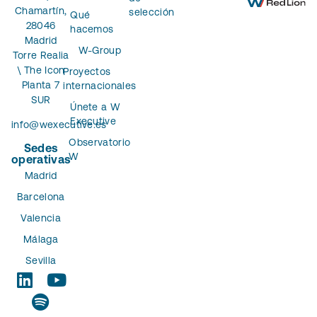
Chamartín,
selección
Qué
28046
hacemos
Madrid
W-Group
Torre Realia
\ The Icon
Proyectos
Planta 7
internacionales
SUR
Únete a W
Executive
info@wexecutive.es
Observatorio
Sedes
W
operativas
Madrid
Barcelona
Valencia
Málaga
Sevilla