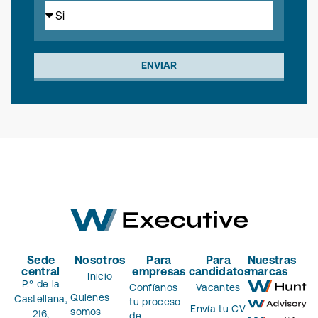
ENVIAR
Sede
Nosotros
Para
Para
Nuestras
central
empresas
candidatos
marcas
Inicio
P.º de la
Confíanos
Vacantes
Quienes
Castellana,
tu proceso
Envía tu CV
somos
216,
de