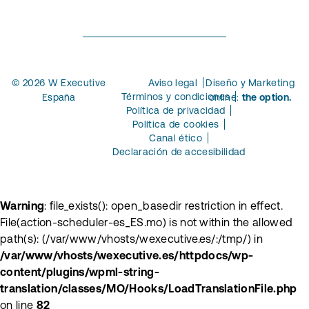
© 2026 W Executive
Aviso legal
Diseño y Marketing
Términos y condiciones
España
online:
the option.
Política de privacidad
Política de cookies
Canal ético
Declaración de accesibilidad
Warning
: file_exists(): open_basedir restriction in effect.
File(action-scheduler-es_ES.mo) is not within the allowed
path(s): (/var/www/vhosts/wexecutive.es/:/tmp/) in
/var/www/vhosts/wexecutive.es/httpdocs/wp-
content/plugins/wpml-string-
translation/classes/MO/Hooks/LoadTranslationFile.php
on line
82