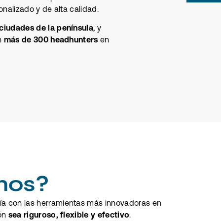
onalizado y de alta calidad.
En c
recti
ciudades de la península
, y
cance
n
más de 300 headhunters
en
datos
email
nos?
ía con las herramientas más innovadoras en
ión
sea riguroso, flexible y efectivo
.