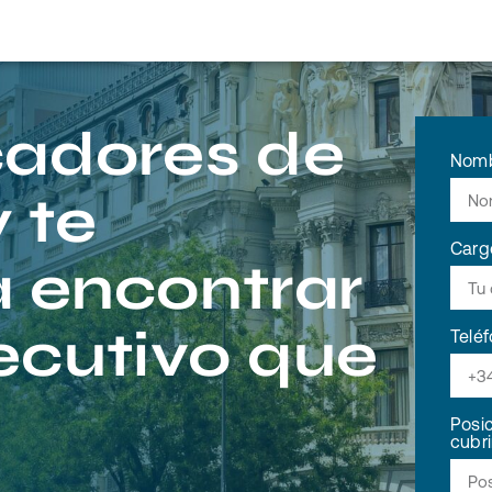
adores de
Nomb
 te
Carg
 encontrar
jecutivo que
Telé
Posi
cubri