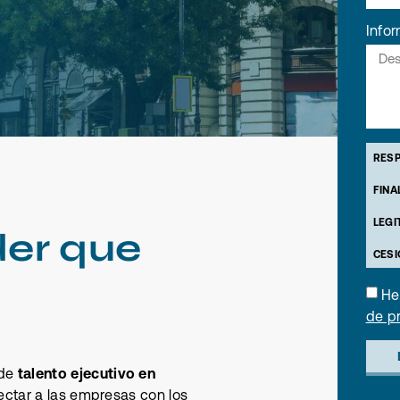
Info
RESP
FINA
LEGI
der que
CESI
reque
u
He
DER
de p
porta
trata
Autor
 de
talento ejecutivo en
INFO
ectar a las empresas con los
priva