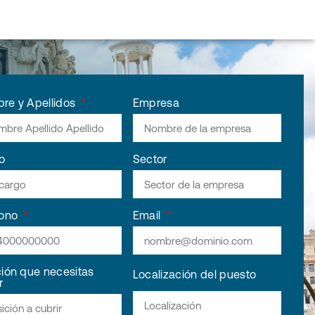
re y Apellidos
Empresa
o
Sector
fono
Email
ción que necesitas
Localización del puesto
r