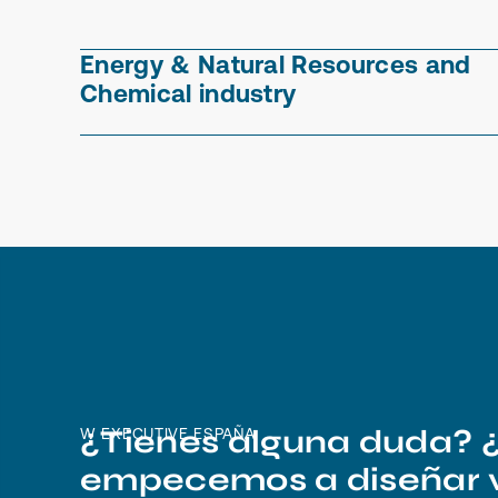
Energy & Natural Resources and
Chemical industry
¿Tienes alguna duda? 
W EXECUTIVE ESPAÑA
empecemos a diseñar 