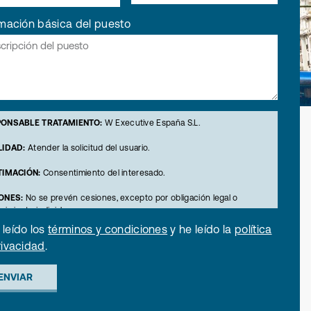
rmación básica del puesto
ONSABLE TRATAMIENTO:
W Executive España S.L.
LIDAD:
Atender la solicitud del usuario.
TIMACIÓN:
Consentimiento del interesado.
ONES:
No se prevén cesiones, excepto por obligación legal o
rimiento judicial.
 leído los
términos y condiciones
y he leído la
política
ECHOS:
Acceso, rectificación, supresión, oposición, limitación,
rivacidad
.
bilidad, revocación del consentimiento. Si considera que el
miento de sus datos no se ajusta a la normativa, puede acudir a la
idad de Control (www.aepd.es).
ENVIAR
RMACIÓN ADICIONAL:
más información en nuestra
política de
cidad
.